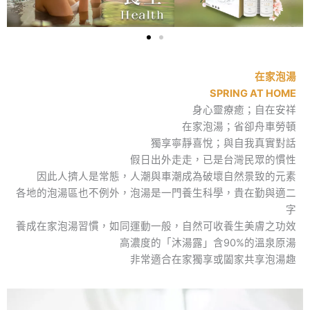
在家泡湯
SPRING AT HOME
身心靈療癒；自在安祥
在家泡湯；省卻舟車勞頓
獨享寧靜喜悅；與自我真實對話
假日出外走走，已是台灣民眾的慣性
因此人擠人是常態，人潮與車潮成為破壞自然景致的元素
各地的泡湯區也不例外，泡湯是一門養生科學，貴在勤與適二
字
養成在家泡湯習慣，如同運動一般，自然可收養生美膚之功效
高濃度的「沐湯露」含90%的溫泉原湯
非常適合在家獨享或闔家共享泡湯趣