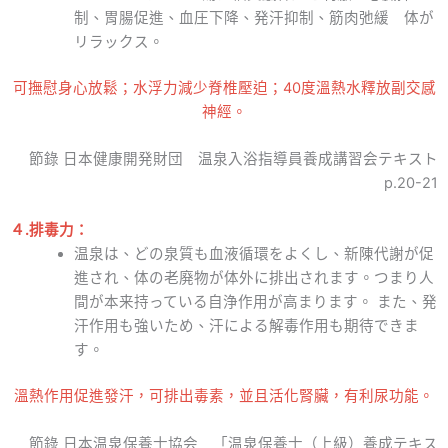
制、胃腸促進、血圧下降、発汗抑制、筋肉弛緩 体が
リラックス。
可撫慰身心放鬆；水浮力減少脊椎壓迫；40度溫熱水釋放副交感
神經。
節錄 日本健康開発財団 温泉入浴指導員養成講習会テキスト
p.20-21
４.
排毒力：
温泉は、どの泉質も血液循環をよくし、新陳代謝が促
進され、体の老廃物が体外に排出されます。つまり人
間が本来持っている自浄作用が高まります。 また、発
汗作用も強いため、汗による解毒作用も期待できま
す。
溫熱作用促進發汗，可排出毒素，並且活化腎臟，有利尿功能。
節錄 日本温泉保養士協会 「温泉保養士（上級）養成テキス