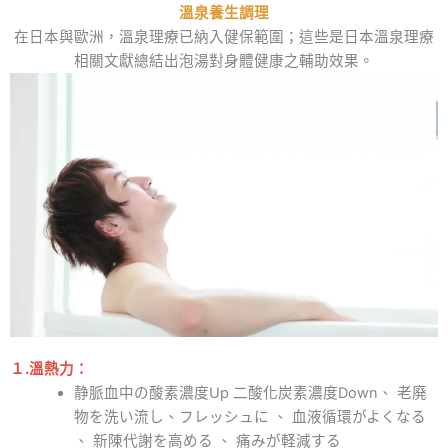
溫泉養生調理
在日本與歐洲，溫泉理療已納入健保範圍；這些是日本溫泉理療
相關文獻總結出泡湯對身體健康之輔助效果。
１.
溫熱力：
静脈血中の酸素濃度Up 二酸化炭素濃度Down、 老廃
物を洗い流し、フレッシュに 、 血液循環がよくなる
、 新陳代謝を高める 、 痛みが軽減する