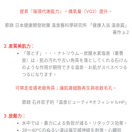
提昇『循環代謝能力』。攝氧量（VO2）提升。
節錄 日本健康開發財團 溫泉醫科學研究所 「健康入浴 溫泉篇」
著作 p.2
２.泉質美肌力：
「落とす」・・・ナトリウム－炭酸水素塩泉（重曹
泉）は、肌の汚れや古い角質を落としてくれる石けん
のような作用が期待できる温泉、お肌がスベスベつる
つるになります。
可帶走皮膚老廢角質；讓肌膚細胞再生與收斂毛孔。
節錄 石井宏子的「温泉ビューティ®オフィシャルHP」
３.
放鬆力：
水中では、重力による負担が減る。リタックス効果。
38〜40℃のぬるい湯は福交感神経を刺激。心臓抑